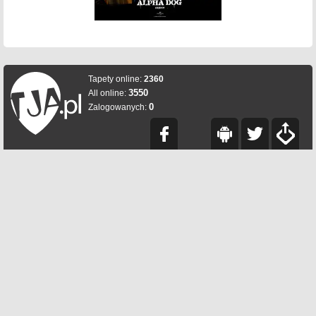
Tapety online:
2360
3550
All online:
0
Zalogowanych: