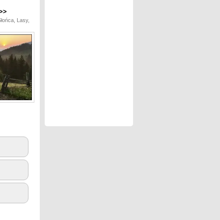
>>
łońca, Lasy,
3