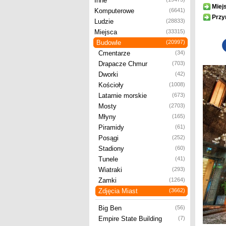
Inne
Miej
Komputerowe
(6641)
Przy
Ludzie
(28833)
Miejsca
(33315)
Budowle
(20997)
Cmentarze
(34)
Drapacze Chmur
(703)
Dworki
(42)
Kościoły
(1008)
Latarnie morskie
(673)
Mosty
(2703)
Młyny
(165)
Piramidy
(61)
Posągi
(252)
Stadiony
(60)
Tunele
(41)
Wiatraki
(293)
Zamki
(1264)
Zdjęcia Miast
(3662)
Big Ben
(56)
Empire State Building
(7)