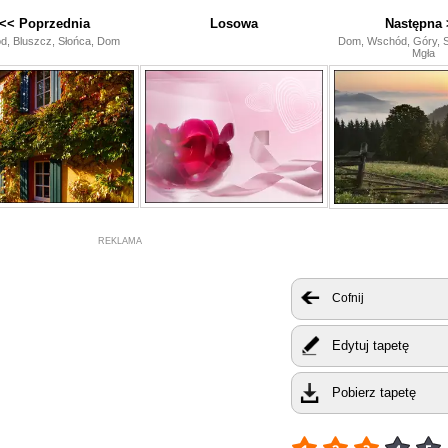
<< Poprzednia
Losowa
Następna 
d, Bluszcz, Słońca, Dom
Dom, Wschód, Góry, S
Mgła
REKLAMA
Cofnij
Edytuj tapetę
Pobierz tapetę