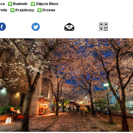
sca
Budowle
Zdjęcia Miast
roda
Krajobrazy
Drzewa