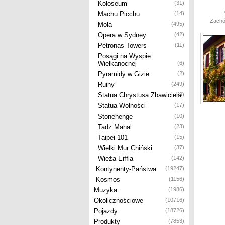
Koloseum
(31)
Machu Picchu
(14)
Zachó
Mola
(495)
Opera w Sydney
(42)
Petronas Towers
(11)
Posągi na Wyspie
Wielkanocnej
(6)
Pyramidy w Gizie
(2)
Ruiny
(249)
Statua Chrystusa Zbawiciela
(9)
Statua Wolności
(17)
Stonehenge
(10)
Tadż Mahal
(23)
Taipei 101
(15)
Wielki Mur Chiński
(37)
Wieża Eiffla
(142)
Kontynenty-Państwa
(19247)
Kosmos
(1156)
Muzyka
(1986)
Okolicznościowe
(10716)
Pojazdy
(18726)
Produkty
(7853)