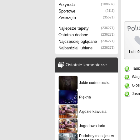
Przyroda
(108607)
Sportowe
(2111)
Zwierzęta
(35571)
Najlepsze tapety
(236271)
Ostatnio dodane
(236271)
Najczęściej oglądane
(236271)
Najbardziej lubiane
(236271)
Lubi
0
Ostatnie komentarze
Tagi
Wag
Jakie cudne oczka...
Głos
Jasn
Piękna
A gdzie kawusia
Jagodowa tarta
Podobny most jest w