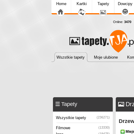
Home
Kartki
Tapety
Dowcipy
Online:
3470
T
Wszstkie tapety
Moje ulubione
Kom
Dr
Tapety
Wszystkie tapety
(236271)
Drzew
Filmowe
(13330)
Miej
(19475)