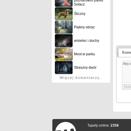
poznańskim parku
Sołacz
Śliczny
Piękny obraz
wisielec i duchy
Kome
Most w parku
Straszny dwór
Więcej komentarzy..
Tapety online:
2358