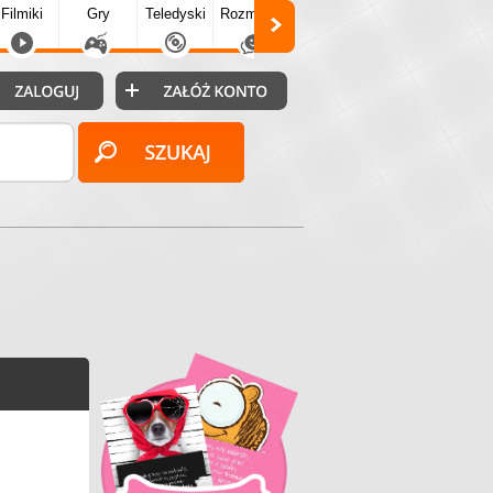
Filmiki
Gry
Teledyski
Rozmówki
Społecz.
Puzzle
Fo