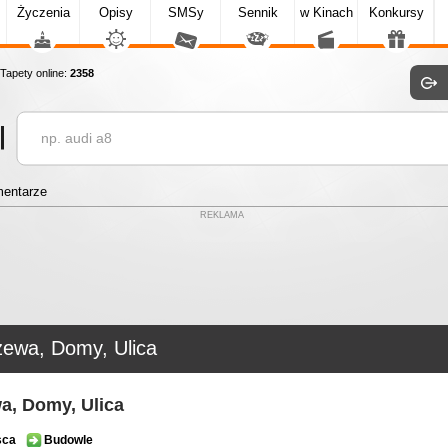
Życzenia
Opisy
SMSy
Sennik
w Kinach
Konkursy
apety online:
2358
entarze
REKLAMA
zewa, Domy, Ulica
a, Domy, Ulica
sca
Budowle