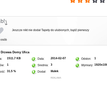
Jeszcze nikt nie dodał Tapety do ulubionych, bądź pierwszy
osób
Drzewa
Domy
Ulica
:
1511.7 KB
2014-02-07
1
a:
Data:
Odsłon:
1
3
1920x10
ów:
Srednia:
Wymiary:
31.5 %
lilulek
ość:
Dodał:
REKLAMA