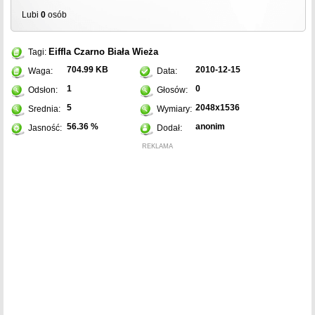
Lubi
0
osób
Eiffla
Czarno
Biała
Wieża
Tagi:
704.99 KB
2010-12-15
Waga:
Data:
1
0
Odsłon:
Głosów:
5
2048x1536
Srednia:
Wymiary:
56.36 %
anonim
Jasność:
Dodał:
REKLAMA