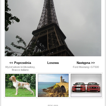
<< Poprzednia
Losowa
Następna >>
Wyżeł włoski krótkowłosy,
Ford Mustang i GT500
Bracco italiano
REKLAMA