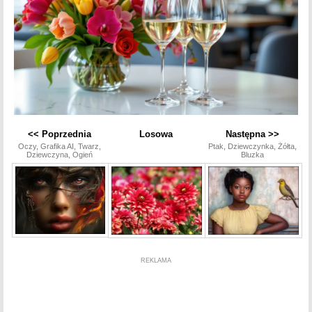
<< Poprzednia
Losowa
Następna >>
Oczy, Grafika AI, Twarz,
Ptak, Dziewczynka, Żółta,
Dziewczyna, Ogień
Bluzka
REKLAMA