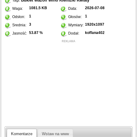
Bukiet
Wazon
Wino
Kieliszki
Kwiaty
Tagi:
1081.5 KB
2026-07-08
Waga:
Data:
1
1
Odsłon:
Głosów:
3
1920x1097
Srednia:
Wymiary:
53.87 %
koffana402
Jasność:
Dodał:
REKLAMA
Komentarze
Wstaw na www