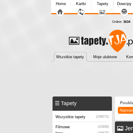
Home
Kartki
Tapety
Dowcipy
Online:
3634
T
Wszstkie tapety
Moje ulubione
Kom
Tapety
Poukł
Najnow
Wszystkie tapety
(236271)
Filmowe
(13330)
Je
(19475)