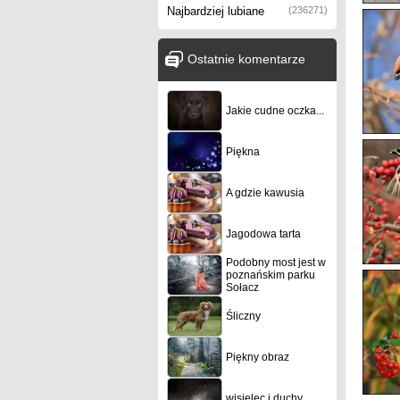
Najbardziej lubiane
(236271)
Ostatnie komentarze
Jakie cudne oczka...
Piękna
A gdzie kawusia
Jagodowa tarta
Podobny most jest w
poznańskim parku
Sołacz
Śliczny
Piękny obraz
wisielec i duchy