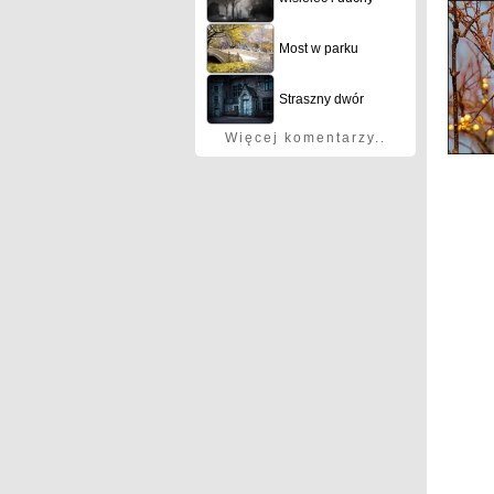
Most w parku
Straszny dwór
Więcej komentarzy..