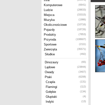
Inne
Komputerowe
(6641)
Ludzie
(28833)
Miejsca
(33315)
Muzyka
(1986)
Okolicznościowe
(10716)
Pojazdy
(18726)
Produkty
(7853)
Przyroda
(108607)
Sportowe
(2111)
Zwierzęta
(35571)
Słodkie
(492)
Dinozaury
(65)
Lądowe
(23844)
Owady
(3407)
Ptaki
(6208)
Czapla
(131)
Flamingi
(112)
Gołębie
(134)
Głuptaki
(4)
Indyki
(13)