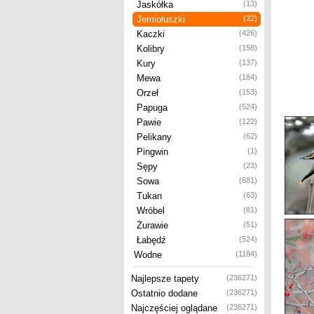
Jaskółka
(13)
Jemiołuszki
(32)
Kaczki
(426)
Kolibry
(158)
Kury
(137)
Mewa
(184)
Orzeł
(153)
Papuga
(524)
Pawie
(122)
Pelikany
(62)
Pingwin
(1)
Sępy
(23)
Sowa
(681)
Tukan
(63)
Wróbel
(81)
Żurawie
(51)
Łabędź
(524)
Wodne
(1184)
Najlepsze tapety
(236271)
Ostatnio dodane
(236271)
Najczęściej oglądane
(236271)