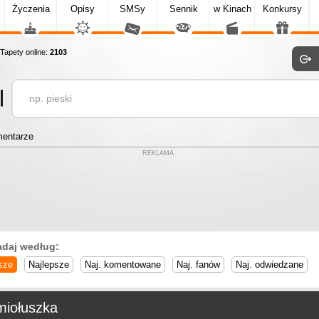
Życzenia
Opisy
SMSy
Sennik
w Kinach
Konkursy
apety online:
2103
entarze
REKLAMA
adaj według:
sze
Najlepsze
Naj. komentowane
Naj. fanów
Naj. odwiedzane
miołuszka