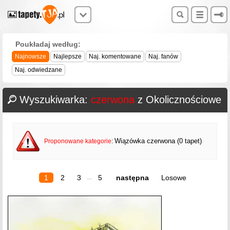
Poukładaj według:
Najnowsze
Najlepsze
Naj. komentowane
Naj. fanów
Naj. odwiedzane
Wyszukiwarka:
czerwona
z Okolicznościowe
Wiązówka czerwona (0 tapet)
Proponowane kategorie
:
1
2
3
5
następna
Losowe
...