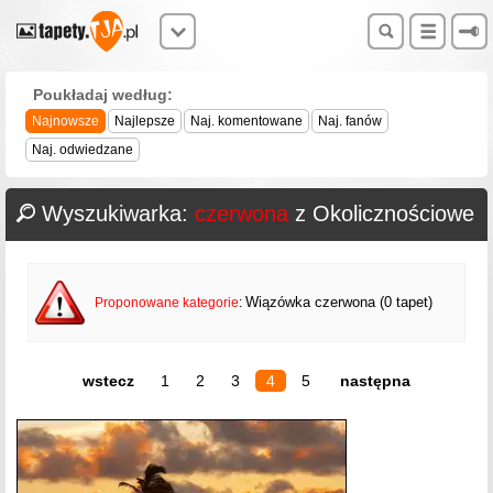
Poukładaj według:
Najnowsze
Najlepsze
Naj. komentowane
Naj. fanów
Naj. odwiedzane
Wyszukiwarka:
czerwona
z Okolicznościowe
Wiązówka czerwona (0 tapet)
Proponowane kategorie
:
wstecz
1
2
3
4
5
następna