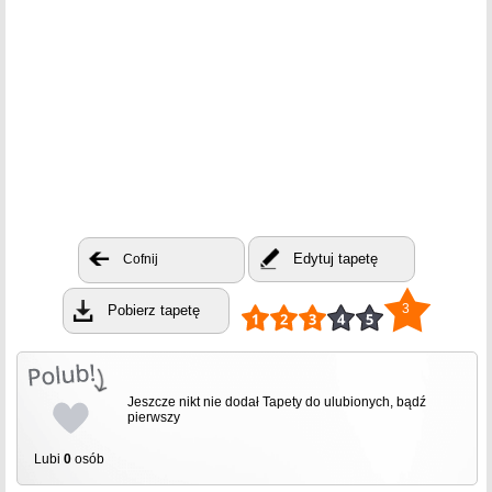
Edytuj tapetę
Cofnij
3
Pobierz tapetę
Jeszcze nikt nie dodał Tapety do ulubionych, bądź
pierwszy
Lubi
0
osób