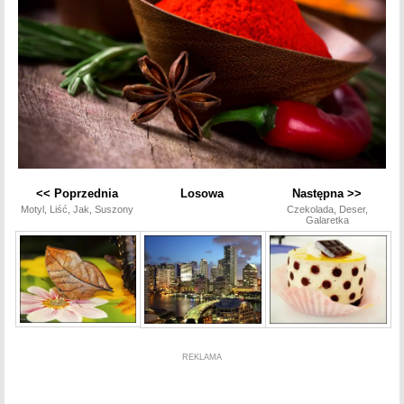
<< Poprzednia
Losowa
Następna >>
Motyl, Liść, Jak, Suszony
Czekolada, Deser,
Galaretka
REKLAMA