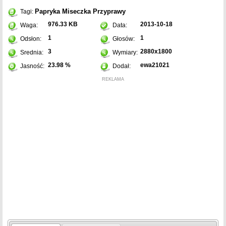
Papryka
Miseczka
Przyprawy
Tagi:
976.33 KB
2013-10-18
Waga:
Data:
1
1
Odsłon:
Głosów:
3
2880x1800
Srednia:
Wymiary:
23.98 %
ewa21021
Jasność:
Dodał:
REKLAMA