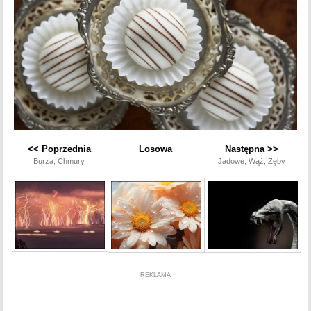
<< Poprzednia
Losowa
Następna >>
Burza, Chmury
Jadowe, Wąż, Zęby
REKLAMA