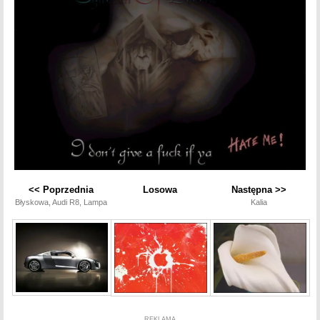
<< Poprzednia
Losowa
Następna >>
Błyskowa, Audi R8, Lampa
Kalia
REKLAMA