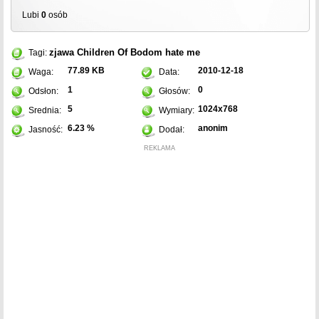
Lubi
0
osób
zjawa
Children Of Bodom
hate me
Tagi:
77.89 KB
2010-12-18
Waga:
Data:
1
0
Odsłon:
Głosów:
5
1024x768
Srednia:
Wymiary:
6.23 %
anonim
Jasność:
Dodał:
REKLAMA