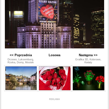
<< Poprzednia
Losowa
Następna >>
Drzewo, Luksemburg,
Grafika 3D, Kolorowe,
Rzeka, Domy, Mostek
Kwiaty
REKLAMA