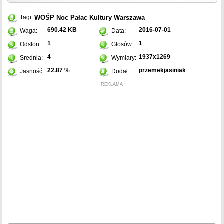
WOŚP
Noc
Pałac Kultury
Warszawa
Tagi:
690.42 KB
2016-07-01
Waga:
Data:
1
1
Odsłon:
Głosów:
4
1937x1269
Srednia:
Wymiary:
22.87 %
przemekjasiniak
Jasność:
Dodał:
REKLAMA