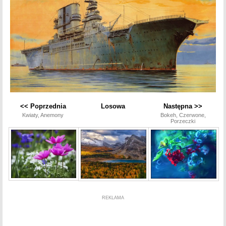
<< Poprzednia
Losowa
Następna >>
Kwiaty, Anemony
Bokeh, Czerwone,
Porzeczki
REKLAMA