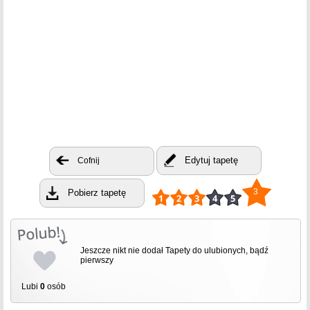
Edytuj tapetę
Cofnij
3
Pobierz tapetę
Jeszcze nikt nie dodał Tapety do ulubionych, bądź
pierwszy
Lubi
0
osób