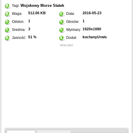
Wojskowy
Morze
Statek
Tagi:
512.06 KB
2016-05-23
Waga:
Data:
1
1
Odsłon:
Głosów:
3
1920x1080
Srednia:
Wymiary:
51 %
kochanyUrwis
Jasność:
Dodał:
REKLAMA