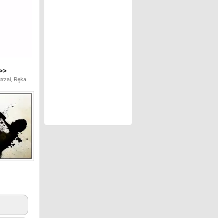
>>
trzał, Ręka