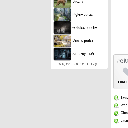
Śliczny
Piękny obraz
wisielec i duchy
Most w parku
Straszny dwór
Więcej komentarzy..
Lubi
1
Tagi
Wag
Głos
Jasn