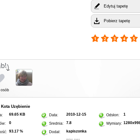
Edytuj tapetę
Pobierz tapetę
osób
Kota
Uzębienie
:
69.65 KB
2010-12-15
1
a:
Data:
Odsłon:
0
7.8
1280x99
ów:
Srednia:
Wymiary:
93.17 %
kapiszonka
ość:
Dodał:
REKLAMA