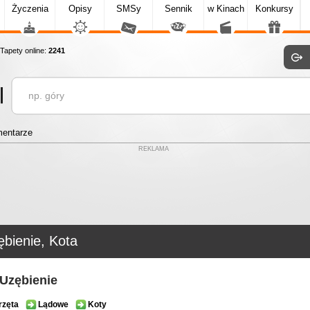
Życzenia
Opisy
SMSy
Sennik
w Kinach
Konkursy
apety online:
2241
entarze
REKLAMA
bienie, Kota
 Uzębienie
rzęta
Lądowe
Koty