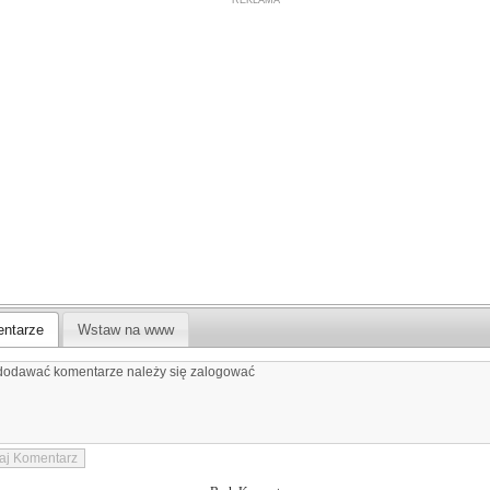
ntarze
Wstaw na www