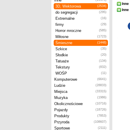
Inne
Inne
3D, Wektorowa
(2534)
Inne
do segregacji
(295)
Extremalne
(16)
firmy
(29)
Horror mroczne
(585)
Miłosne
(1723)
Śmieszne
(1448)
Szkice
(35)
Słodkie
(20)
Tatuaże
(134)
Tekstury
(832)
WOŚP
(11)
Komputerowe
(6641)
Ludzie
(28833)
Miejsca
(33315)
Muzyka
(1986)
Okolicznościowe
(10716)
Pojazdy
(18726)
Produkty
(7853)
Przyroda
(108607)
Sportowe
(2111)