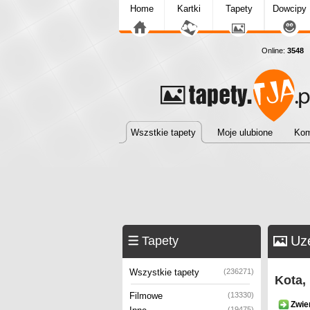
Home
Kartki
Tapety
Dowcipy
Online:
3548
T
Wszstkie tapety
Moje ulubione
Kom
Uzę
Tapety
Wszystkie tapety
(236271)
Kota,
Filmowe
(13330)
Zwie
(19475)