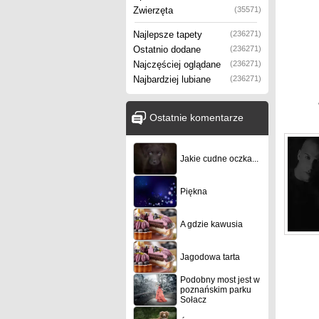
Zwierzęta
(35571)
Najlepsze tapety
(236271)
Ostatnio dodane
(236271)
Najczęściej oglądane
(236271)
Najbardziej lubiane
(236271)
Ostatnie komentarze
Jakie cudne oczka...
Piękna
A gdzie kawusia
Jagodowa tarta
Podobny most jest w
poznańskim parku
Sołacz