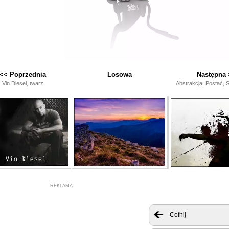
<< Poprzednia
Losowa
Następna 
Vin Diesel, twarz
Abstrakcja, Postać, S
REKLAMA
Cofnij