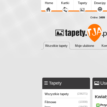
Home
Kartki
Tapety
Dowcipy
Online:
3499
T
Wszstkie tapety
Moje ulubione
Kom
Usc
Tapety
Wszystkie tapety
(236271)
Kwiat
Filmowe
(13330)
Przy
(19475)