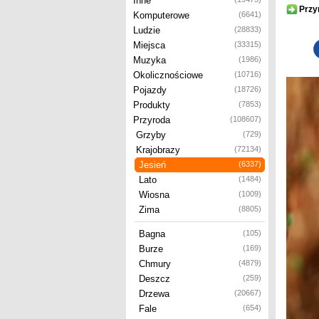
Inne
Przy
Komputerowe
(6641)
Ludzie
(28833)
Miejsca
(33315)
Muzyka
(1986)
Okolicznościowe
(10716)
Pojazdy
(18726)
Produkty
(7853)
Przyroda
(108607)
Grzyby
(729)
Krajobrazy
(72134)
Jesień
(6337)
Lato
(1484)
Wiosna
(1009)
Zima
(8805)
Bagna
(105)
Burze
(169)
Chmury
(4879)
Deszcz
(259)
Drzewa
(20667)
Fale
(654)