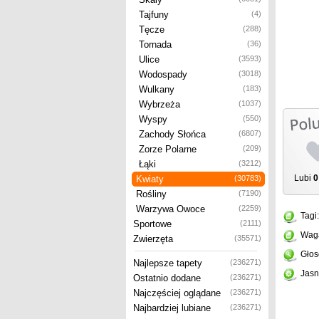
Tajfuny
(4)
Tęcze
(288)
Tornada
(36)
Ulice
(3593)
Wodospady
(3018)
Wulkany
(183)
Wybrzeża
(1037)
Wyspy
(550)
Zachody Słońca
(6807)
Zorze Polarne
(209)
Łąki
(3212)
Lubi
0
Kwiaty
(30783)
Rośliny
(7190)
Warzywa Owoce
(2259)
Tagi
Sportowe
(2111)
Wag
Zwierzęta
(35571)
Głos
Najlepsze tapety
(236271)
Jasn
Ostatnio dodane
(236271)
Najczęściej oglądane
(236271)
Najbardziej lubiane
(236271)