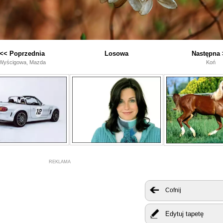
<< Poprzednia
Losowa
Następna 
Wyścigowa, Mazda
Koń
REKLAMA
Cofnij
Edytuj tapetę