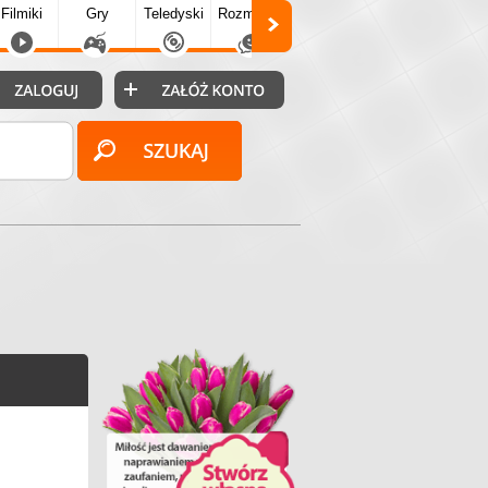
Filmiki
Gry
Teledyski
Rozmówki
Społecz.
Puzzle
Fo