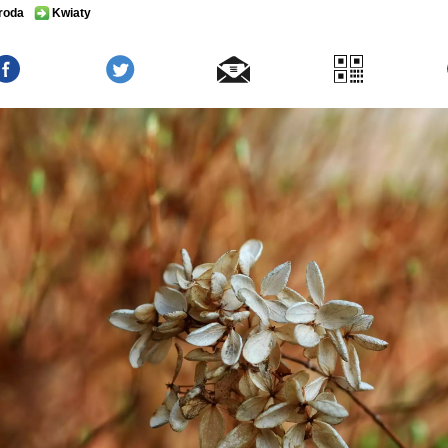
roda
Kwiaty