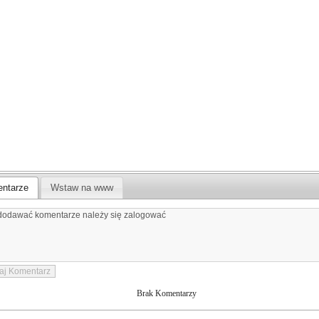
ntarze
Wstaw na www
Brak Komentarzy