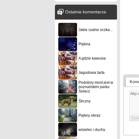
Ostatnie komentarze
Jakie cudne oczka...
Piękna
A gdzie kawusia
Jagodowa tarta
Kome
Podobny most jest w
poznańskim parku
Sołacz
Śliczny
Piękny obraz
wisielec i duchy