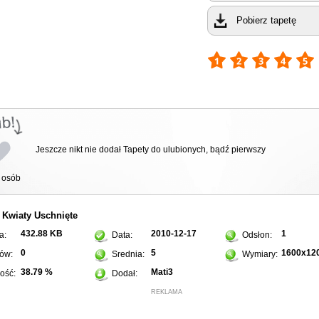
Pobierz tapetę
Jeszcze nikt nie dodał Tapety do ulubionych, bądź pierwszy
osób
Kwiaty
Uschnięte
:
432.88 KB
2010-12-17
1
a:
Data:
Odsłon:
0
5
1600x12
ów:
Srednia:
Wymiary:
38.79 %
Mati3
ość:
Dodał:
REKLAMA