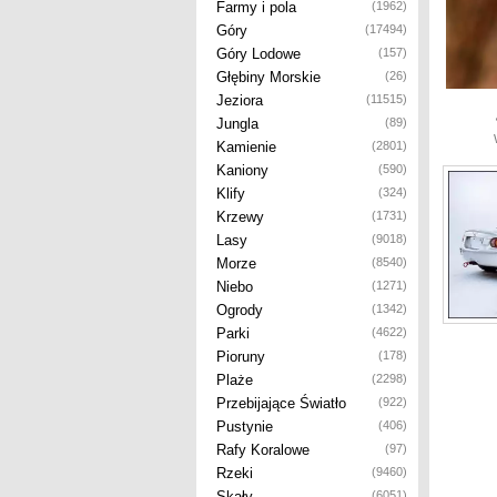
Farmy i pola
(1962)
Góry
(17494)
Góry Lodowe
(157)
Głębiny Morskie
(26)
Jeziora
(11515)
Jungla
(89)
Kamienie
(2801)
Kaniony
(590)
Klify
(324)
Krzewy
(1731)
Lasy
(9018)
Morze
(8540)
Niebo
(1271)
Ogrody
(1342)
Parki
(4622)
Pioruny
(178)
Plaże
(2298)
Przebijające Światło
(922)
Pustynie
(406)
Rafy Koralowe
(97)
Rzeki
(9460)
Skały
(6051)