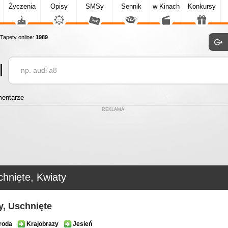
Życzenia
Opisy
SMSy
Sennik
w Kinach
Konkursy
apety online:
1989
entarze
REKLAMA
hnięte, Kwiaty
y, Uschnięte
roda
Krajobrazy
Jesień