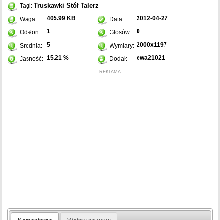
Truskawki
Stół
Talerz
Tagi:
405.99 KB
2012-04-27
Waga:
Data:
1
0
Odsłon:
Głosów:
5
2000x1197
Srednia:
Wymiary:
15.21 %
ewa21021
Jasność:
Dodał:
REKLAMA