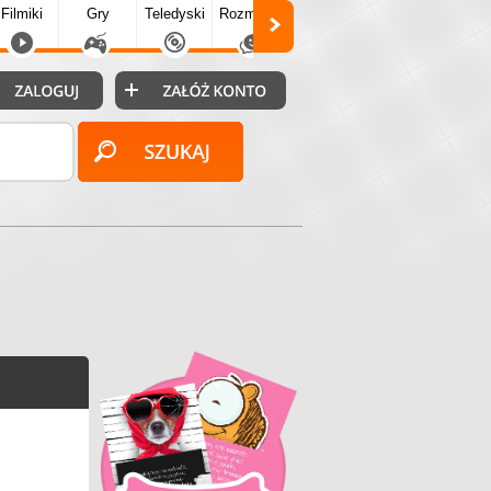
Filmiki
Gry
Teledyski
Rozmówki
Społecz.
Puzzle
Fo