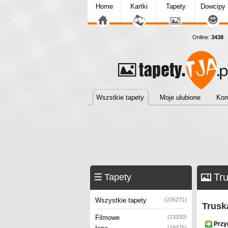
Home
Kartki
Tapety
Dowcipy
Online:
3438
T
Wszstkie tapety
Moje ulubione
Kom
Tru
Tapety
Wszystkie tapety
(236271)
Trusk
Filmowe
(13330)
Przy
(19475)