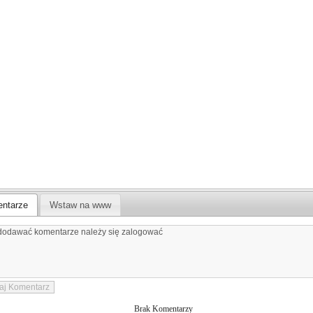
ntarze
Wstaw na www
Brak Komentarzy