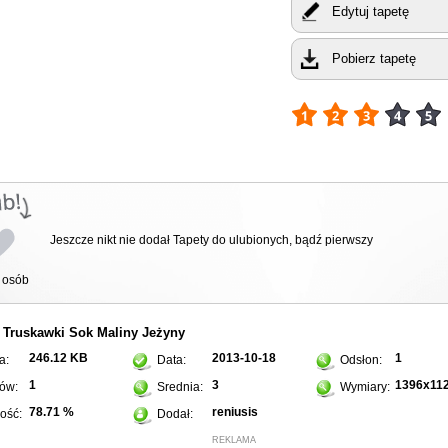
Edytuj tapetę
Pobierz tapetę
Jeszcze nikt nie dodał Tapety do ulubionych, bądź pierwszy
osób
Truskawki
Sok
Maliny
Jeżyny
:
246.12 KB
2013-10-18
1
a:
Data:
Odsłon:
1
3
1396x11
ów:
Srednia:
Wymiary:
78.71 %
reniusis
ość:
Dodał:
REKLAMA