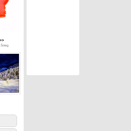
>>
 Śnieg