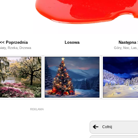
<< Poprzednia
Losowa
Następna 
iaty, Rzeka, Drzewa
Góry, Noc, Las,
REKLAMA
Cofnij