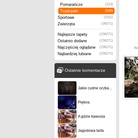
Pomarańcze
(213)
Truskawki
(590)
Sportowe
(2111)
Zwierzęta
(35571)
Najlepsze tapety
(236271)
Ostatnio dodane
(236271)
Najczęściej oglądane
(236271)
Kw
Najbardziej lubiane
(236271)
Ostatnie komentarze
Jakie cudne oczka...
Piękna
A gdzie kawusia
Jagodowa tarta