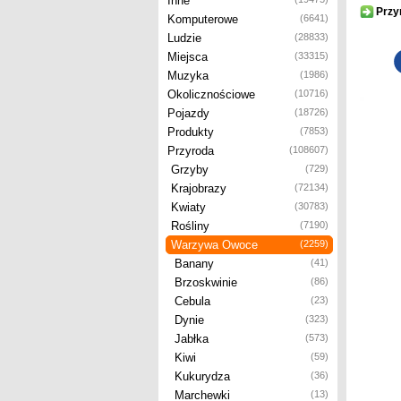
Inne
Przy
Komputerowe
(6641)
Ludzie
(28833)
Miejsca
(33315)
Muzyka
(1986)
Okolicznościowe
(10716)
Pojazdy
(18726)
Produkty
(7853)
Przyroda
(108607)
Grzyby
(729)
Krajobrazy
(72134)
Kwiaty
(30783)
Rośliny
(7190)
Warzywa Owoce
(2259)
Banany
(41)
Brzoskwinie
(86)
Cebula
(23)
Dynie
(323)
Jabłka
(573)
Kiwi
(59)
Kukurydza
(36)
Marchewki
(13)