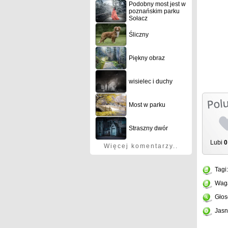
Podobny most jest w
poznańskim parku
Sołacz
Śliczny
Piękny obraz
wisielec i duchy
Most w parku
Straszny dwór
Lubi
0
Więcej komentarzy..
Tagi
Wag
Głos
Jasn