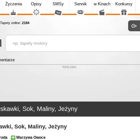
Życzenia
Opisy
SMSy
Sennik
w Kinach
Konkursy
apety online:
2184
entarze
REKLAMA
skawki, Sok, Maliny, Jeżyny
awki, Sok, Maliny, Jeżyny
roda
Warzywa Owoce