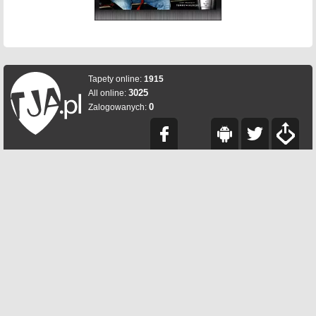
Tapety online:
1915
3025
All online:
0
Zalogowanych: