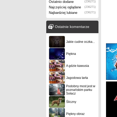
Ostatnio dodane
(236271)
Najczęściej oglądane
(236271)
Najbardziej lubiane
(236271)
Ostatnie komentarze
Jakie cudne oczka...
Piękna
A gdzie kawusia
Jagodowa tarta
Podobny most jest w
poznańskim parku
Sołacz
Śliczny
Piękny obraz