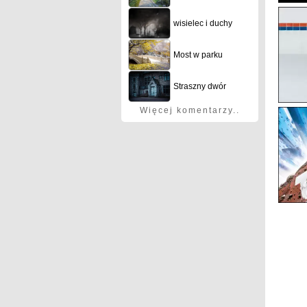
wisielec i duchy
Most w parku
Straszny dwór
Więcej komentarzy..