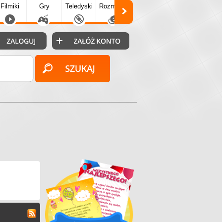
Filmiki
Gry
Teledyski
Rozmówki
Społecz.
Puzzle
Fo