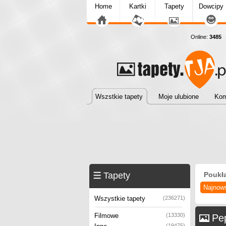
Home
Kartki
Tapety
Dowcipy
Online:
3485
T
Wszstkie tapety
Moje ulubione
Kom
Tapety
Poukł
Najnow
Wszystkie tapety
(236271)
Filmowe
(13330)
Pe
(19475)