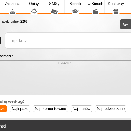
Życzenia
Opisy
SMSy
Sennik
w Kinach
Konkursy
apety online:
2206
entarze
REKLAMA
adaj według:
sze
Najlepsze
Naj. komentowane
Naj. fanów
Naj. odwiedzane
psi