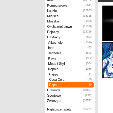
Inne
Komputerowe
(6641)
Ludzie
(28833)
Miejsca
(33315)
Muzyka
(1986)
Okolicznościowe
(10716)
Pojazdy
(18726)
Produkty
(7853)
Alkochole
(1514)
inne
(63)
Jedzenie
(3643)
Kawy
(952)
Moda i Styl
(564)
Napoje
(1086)
Cappy
(1)
Coca-Cola
(70)
Pepsi
(20)
Przyroda
(108607)
Sportowe
(2111)
Zwierzęta
(35571)
Najlepsze tapety
(236271)