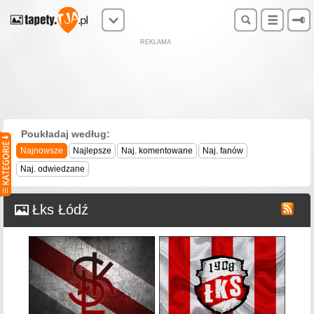
REKLAMA
Poukładaj według:
Najnowsze
Najlepsze
Naj. komentowane
Naj. fanów
Naj. odwiedzane
Łks Łódź