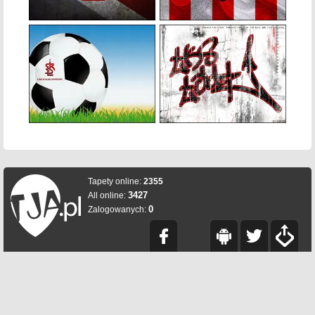
Tapety online:
2355
3427
All online:
0
Zalogowanych: