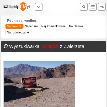
Poukładaj według:
Najnowsze
Najlepsze
Naj. komentowane
Naj. fanów
Naj. odwiedzane
Wyszukiwarka:
wrotycz
z Zwierzęta