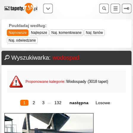
Poukładaj według:
Najnowsze
Najlepsze
Naj. komentowane
Naj. fanów
Naj. odwiedzane
Wyszukiwarka:
wodospad
Wodospady (3018 tapet)
Proponowane kategorie
:
1
2
3
132
następna
Losowe
...