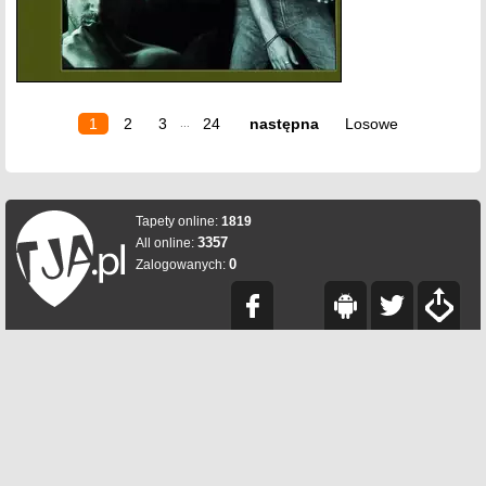
1
2
3
24
następna
Losowe
...
Tapety online:
1819
3357
All online:
0
Zalogowanych: