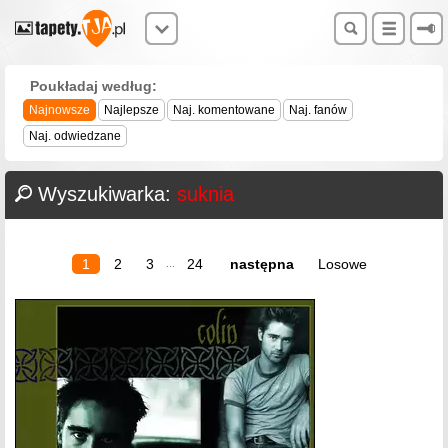
Poukładaj według:
Najnowsze
Najlepsze
Naj. komentowane
Naj. fanów
Naj. odwiedzane
Wyszukiwarka:
suknia
1
2
3
24
następna
Losowe
...