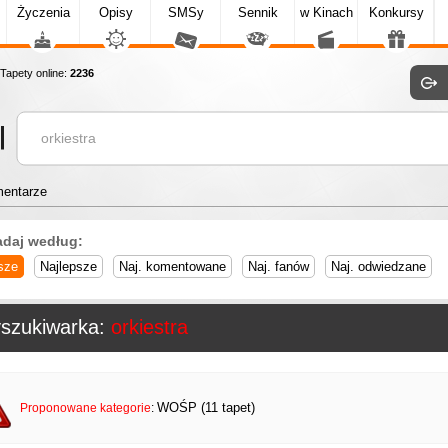
Życzenia
Opisy
SMSy
Sennik
w Kinach
Konkursy
apety online:
2236
entarze
adaj według:
sze
Najlepsze
Naj. komentowane
Naj. fanów
Naj. odwiedzane
szukiwarka:
orkiestra
WOŚP (11 tapet)
Proponowane kategorie
: