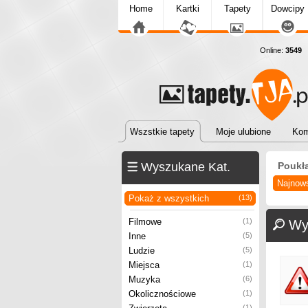
Home
Kartki
Tapety
Dowcipy
Online:
3549
T
Wszstkie tapety
Moje ulubione
Kom
Wyszukane Kat.
Poukł
Najnow
Pokaż z wszystkich
(13)
Filmowe
(1)
Wy
Inne
(5)
Ludzie
(5)
Miejsca
(1)
Muzyka
(6)
Okolicznościowe
(1)
(1)