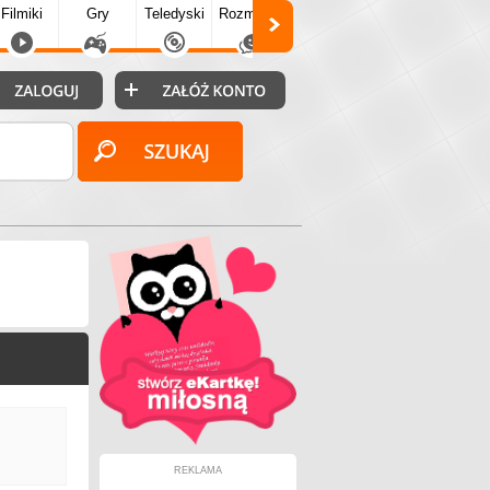
Filmiki
Gry
Teledyski
Rozmówki
Społecz.
Puzzle
Fo
REKLAMA