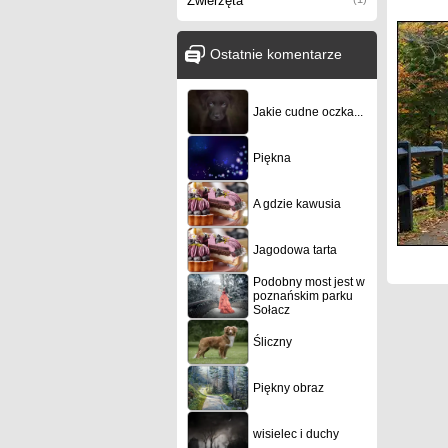
Zwierzęta
Ostatnie komentarze
Jakie cudne oczka...
Piękna
A gdzie kawusia
Jagodowa tarta
Podobny most jest w
poznańskim parku
Sołacz
Śliczny
Piękny obraz
wisielec i duchy