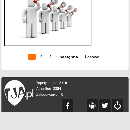
1
2
3
następna
Losowe
Tapety online:
2118
3304
All online:
0
Zalogowanych: