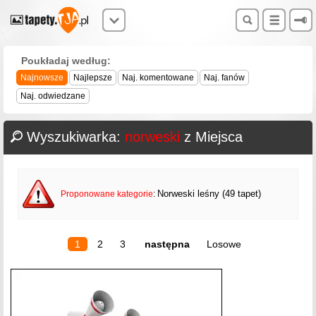
Poukładaj według:
Najnowsze
Najlepsze
Naj. komentowane
Naj. fanów
Naj. odwiedzane
Wyszukiwarka:
norweski
z Miejsca
Norweski leśny (49 tapet)
Proponowane kategorie
:
1
2
3
następna
Losowe