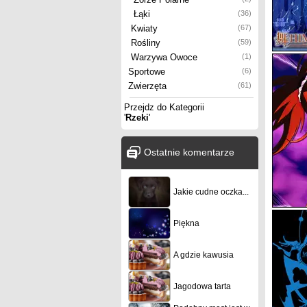
Łąki
(36)
Kwiaty
(67)
Rośliny
(59)
Warzywa Owoce
(1)
Sportowe
(6)
Zwierzęta
(61)
Przejdz do Kategorii
'
Rzeki
'
Ostatnie komentarze
Jakie cudne oczka...
Piękna
A gdzie kawusia
Jagodowa tarta