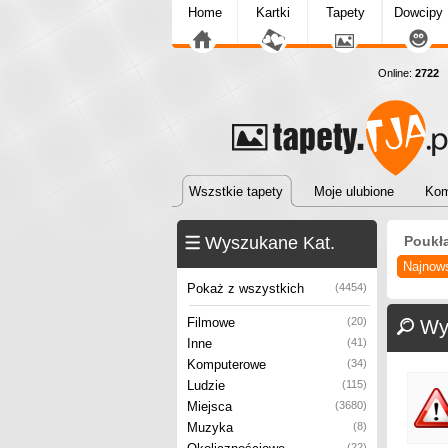
Home
Kartki
Tapety
Dowcipy
Online:
2722
T
Wszstkie tapety
Moje ulubione
Kom
Wyszukane Kat.
Poukł
Najnow
Pokaż z wszystkich
(4454)
Filmowe
(20)
Wy
Inne
(41)
Komputerowe
(34)
Ludzie
(115)
Miejsca
(3680)
Muzyka
(8)
(22)