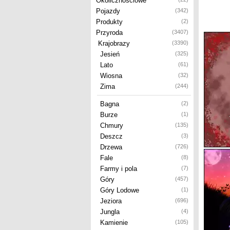
Okolicznościowe
Pojazdy
(342)
Produkty
(2)
Przyroda
(3407)
Krajobrazy
(3390)
Jesień
(325)
Lato
(61)
Wiosna
(32)
Zima
(244)
Bagna
(2)
Burze
(1)
Chmury
(135)
Deszcz
(3)
Drzewa
(726)
Fale
(8)
Farmy i pola
(7)
Góry
(457)
Góry Lodowe
(1)
Jeziora
(696)
Jungla
(4)
Kamienie
(105)