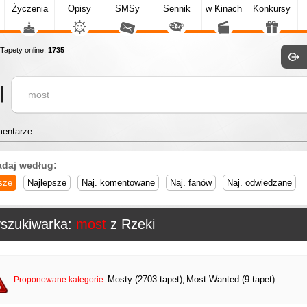
Życzenia
Opisy
SMSy
Sennik
w Kinach
Konkursy
apety online:
1735
entarze
adaj według:
sze
Najlepsze
Naj. komentowane
Naj. fanów
Naj. odwiedzane
szukiwarka:
most
z Rzeki
Mosty (2703 tapet)
Most Wanted (9 tapet)
Proponowane kategorie
:
,