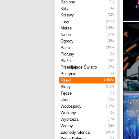
Kaniony
(4)
Klify
(4)
Krzewy
(27)
Lasy
(271)
Morze
(196)
Niebo
(26)
Ogrody
(88)
Parki
(395)
Pioruny
(2)
Plaże
(32)
Przebijające Światło
(23)
Pustynie
(2)
Rzeki
(1583)
Skały
(140)
Tęcze
(1)
Ulice
(72)
Wodospady
(125)
Wulkany
(1)
Wybrzeża
(18)
Wyspy
(29)
Zachody Słońca
(269)
Zorze Polarne
(2)