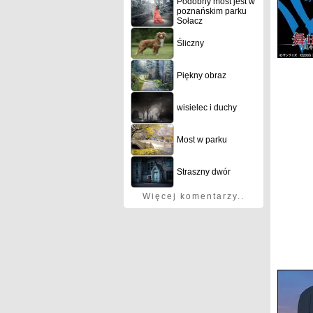
Podobny most jest w
poznańskim parku
Sołacz
Śliczny
Piękny obraz
wisielec i duchy
Most w parku
Straszny dwór
Więcej komentarzy..