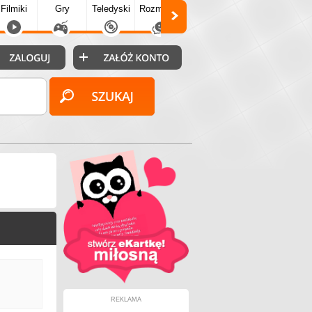
Filmiki
Gry
Teledyski
Rozmówki
Społecz.
Puzzle
Fo
REKLAMA