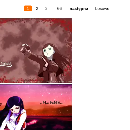
1
2
3
66
następna
Losowe
...