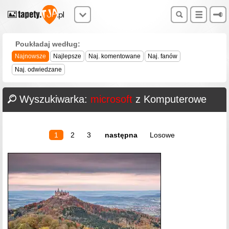
Poukładaj według:
Najnowsze
Najlepsze
Naj. komentowane
Naj. fanów
Naj. odwiedzane
Wyszukiwarka:
microsoft
z Komputerowe
1
2
3
następna
Losowe