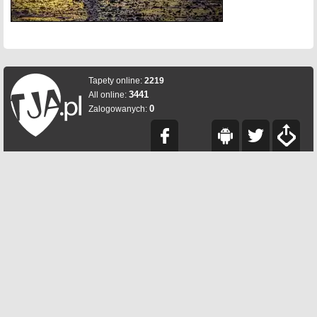
Tapety online:
2219
3441
All online:
0
Zalogowanych: