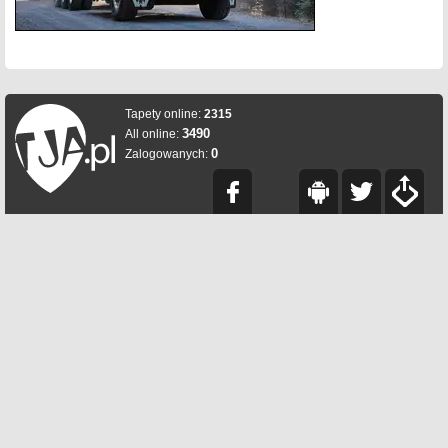
Tapety online:
2315
3490
All online:
0
Zalogowanych: