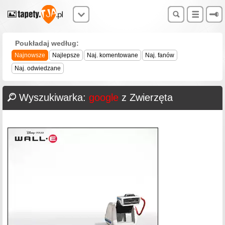
Poukładaj według:
Najnowsze
Najlepsze
Naj. komentowane
Naj. fanów
Naj. odwiedzane
Wyszukiwarka:
google
z Zwierzęta