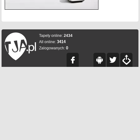
Tapety online:
2434
3414
All online:
0
Zalogowanych: