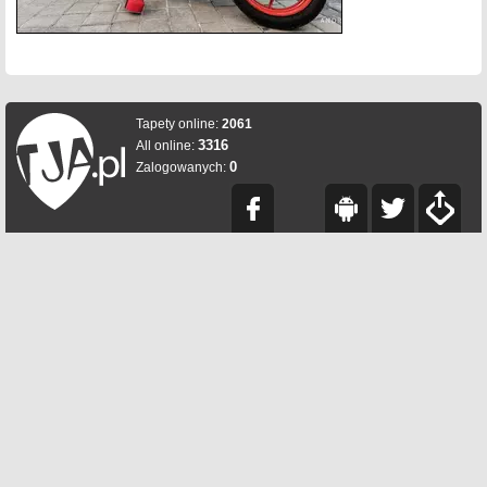
Tapety online:
2061
3316
All online:
0
Zalogowanych: