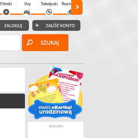
Filmiki
Gry
Teledyski
Rozmówki
Społecz.
Puzzle
Fo
REKLAMA