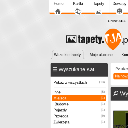
Home
Kartki
Tapety
Dowcipy
Online:
3416
T
Wszstkie tapety
Moje ulubione
Kom
Wyszukane Kat.
Poukł
Najnow
Pokaż z wszystkich
(13)
Inne
(5)
Wy
Miejsca
(1)
Budowle
(1)
Pojazdy
(1)
Przyroda
(9)
Zwierzęta
(1)