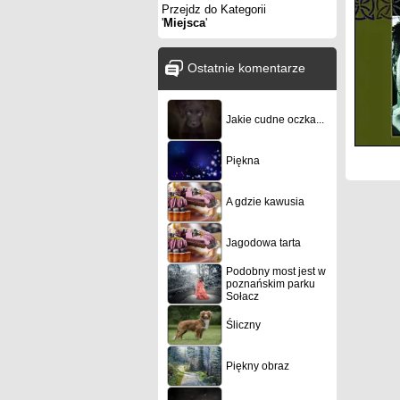
Przejdz do Kategorii
'
Miejsca
'
Ostatnie komentarze
Jakie cudne oczka...
Piękna
A gdzie kawusia
Jagodowa tarta
Podobny most jest w
poznańskim parku
Sołacz
Śliczny
Piękny obraz