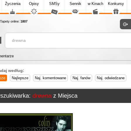
Życzenia
Opisy
SMSy
Sennik
w Kinach
Konkursy
apety online:
1807
entarze
adaj według:
sze
Najlepsze
Naj. komentowane
Naj. fanów
Naj. odwiedzane
szukiwarka:
drewna
z Miejsca