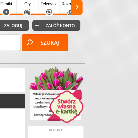
Filmiki
Gry
Teledyski
Rozmówki
Społecz.
Puzzle
Fo
REKLAMA