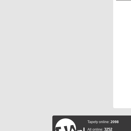
Tapety online:
2098
3252
All online: