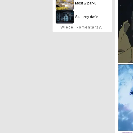
Most w parku
Straszny dwór
Więcej komentarzy..