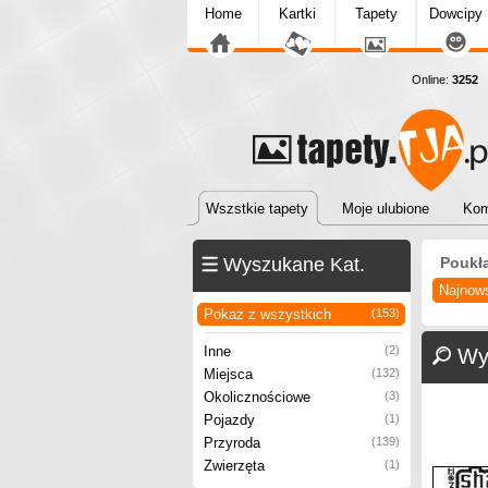
Home
Kartki
Tapety
Dowcipy
Online:
3252
T
Wszstkie tapety
Moje ulubione
Kom
Wyszukane Kat.
Poukł
Najnow
Pokaż z wszystkich
(153)
Inne
(2)
Wy
Miejsca
(132)
Okolicznościowe
(3)
Pojazdy
(1)
Przyroda
(139)
Zwierzęta
(1)