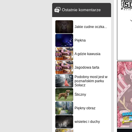
Ostatnie komentarze
Jakie cudne oczka...
Piękna
A gdzie kawusia
Jagodowa tarta
Podobny most jest w
poznańskim parku
Sołacz
Śliczny
Piękny obraz
wisielec i duchy