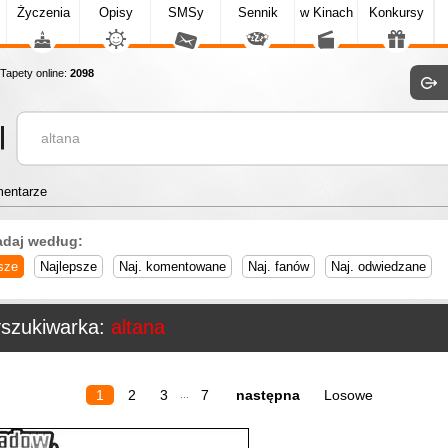
Życzenia
Opisy
SMSy
Sennik
w Kinach
Konkursy
apety online:
2098
entarze
adaj według:
sze
Najlepsze
Naj. komentowane
Naj. fanów
Naj. odwiedzane
szukiwarka:
altana
1
2
3
7
następna
Losowe
...