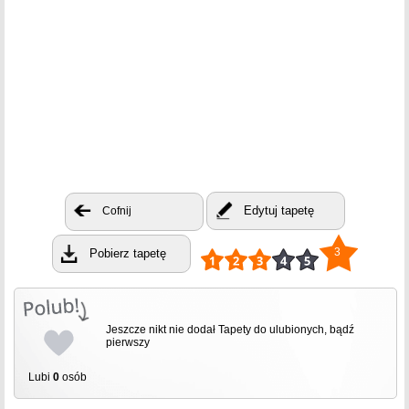
Edytuj tapetę
Cofnij
3
Pobierz tapetę
Jeszcze nikt nie dodał Tapety do ulubionych, bądź
pierwszy
Lubi
0
osób