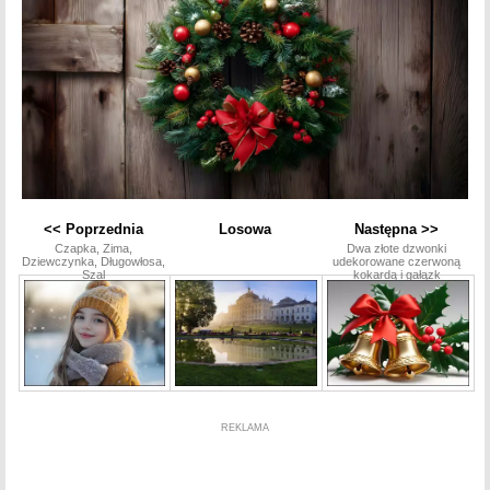
<< Poprzednia
Losowa
Następna >>
Czapka, Zima,
Dwa złote dzwonki
Dziewczynka, Długowłosa,
udekorowane czerwoną
Szal
kokardą i gałązk
REKLAMA