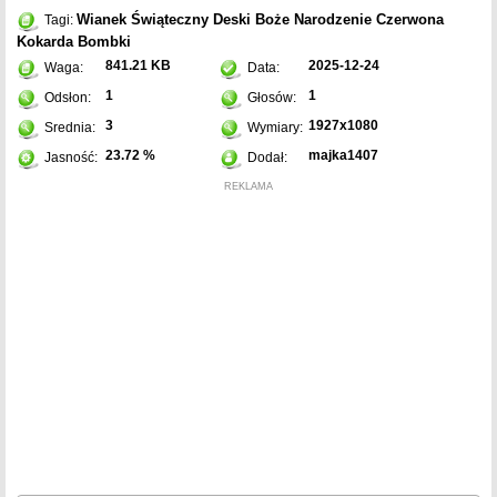
Wianek
Świąteczny
Deski
Boże Narodzenie
Czerwona
Tagi:
Kokarda
Bombki
841.21 KB
2025-12-24
Waga:
Data:
1
1
Odsłon:
Głosów:
3
1927x1080
Srednia:
Wymiary:
23.72 %
majka1407
Jasność:
Dodał:
REKLAMA