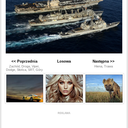
<< Poprzednia
Losowa
Następna >>
Zachód, Droga, Viper,
Hiena, Trawa
Dodge, Słońca, SRT, Góry
REKLAMA