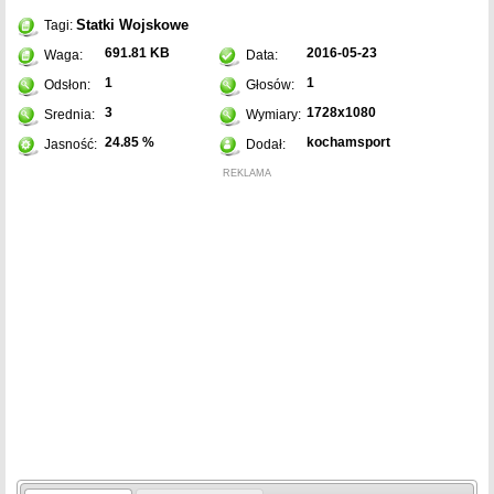
Statki
Wojskowe
Tagi:
691.81 KB
2016-05-23
Waga:
Data:
1
1
Odsłon:
Głosów:
3
1728x1080
Srednia:
Wymiary:
24.85 %
kochamsport
Jasność:
Dodał:
REKLAMA