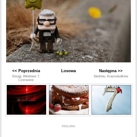
<< Poprzednia
Losowa
Następna >>
Smugi, Windows 7,
Siedmiu, Krasnoludków
Czerwone
REKLAMA