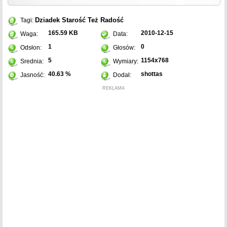
Dziadek
Starość
Też
Radość
Tagi:
165.59 KB
2010-12-15
Waga:
Data:
1
0
Odsłon:
Głosów:
5
1154x768
Srednia:
Wymiary:
40.63 %
shottas
Jasność:
Dodał:
REKLAMA