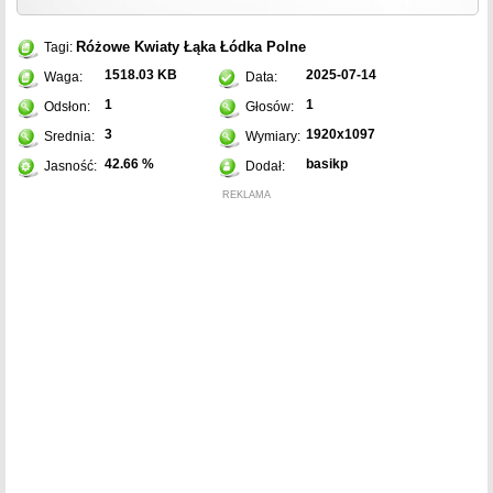
Różowe
Kwiaty
Łąka
Łódka
Polne
Tagi:
1518.03 KB
2025-07-14
Waga:
Data:
1
1
Odsłon:
Głosów:
3
1920x1097
Srednia:
Wymiary:
42.66 %
basikp
Jasność:
Dodał:
REKLAMA