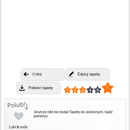
Edytuj tapetę
Cofnij
3
Pobierz tapetę
Jeszcze nikt nie dodał Tapety do ulubionych, bądź
pierwszy
Lubi
0
osób