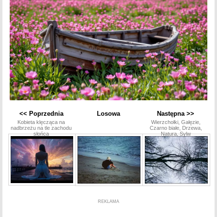
<< Poprzednia
Losowa
Następna >>
Kobieta klęcząca na
Wierzchołki, Gałęzie,
nadbrzeżu na tle zachodu
Czarno białe, Drzewa,
słońca
Natura, Sylw
REKLAMA