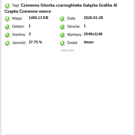
Czerwona
Sikorka czarnogłówka
Gałązka
Grafika AI
Tagi:
Czapka
Czerwone owoce
1495.13 KB
2026-01-28
Waga:
Data:
1
1
Odsłon:
Głosów:
3
2048x1148
Srednia:
Wymiary:
37.75 %
thean
Jasność:
Dodał:
REKLAMA