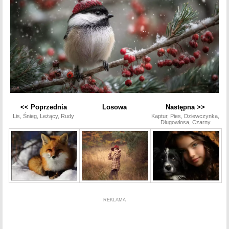
<< Poprzednia
Losowa
Następna >>
Lis, Śnieg, Leżący, Rudy
Kaptur, Pies, Dziewczynka,
Długowłosa, Czarny
REKLAMA