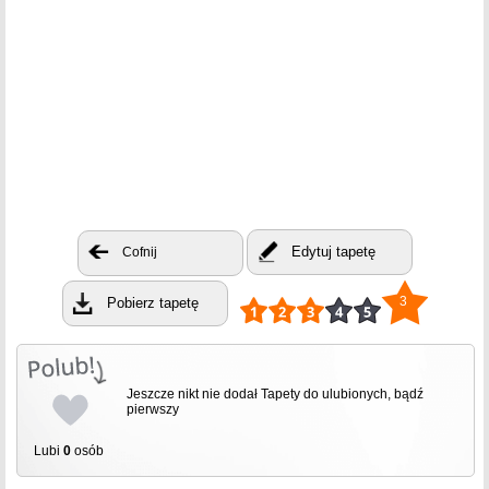
Edytuj tapetę
Cofnij
3
Pobierz tapetę
Jeszcze nikt nie dodał Tapety do ulubionych, bądź
pierwszy
Lubi
0
osób