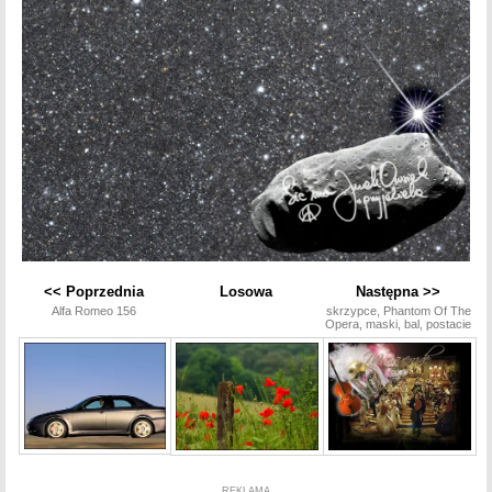
<< Poprzednia
Losowa
Następna >>
Alfa Romeo 156
skrzypce, Phantom Of The
Opera, maski, bal, postacie
REKLAMA