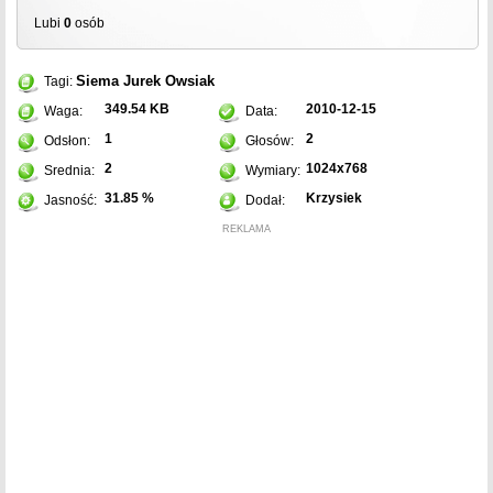
Lubi
0
osób
Siema Jurek Owsiak
Tagi:
349.54 KB
2010-12-15
Waga:
Data:
1
2
Odsłon:
Głosów:
2
1024x768
Srednia:
Wymiary:
31.85 %
Krzysiek
Jasność:
Dodał:
REKLAMA