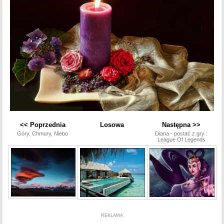
<< Poprzednia
Losowa
Następna >>
Góry, Chmury, Niebo
Diana - postać z gry :
League Of Legends
REKLAMA