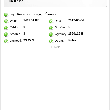
Lubi
0
osób
Róże
Kompozycja
Świeca
Tagi:
1461.51 KB
2017-05-04
Waga:
Data:
1
1
Odsłon:
Głosów:
3
2560x1688
Srednia:
Wymiary:
23.05 %
lilulek
Jasność:
Dodał:
REKLAMA