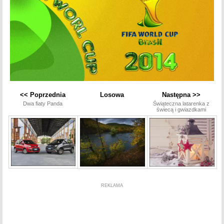
<< Poprzednia
Losowa
Następna >>
Dwa fiaty Panda
Świąteczna latarenka z
świecą i gwiazdkami
REKLAMA