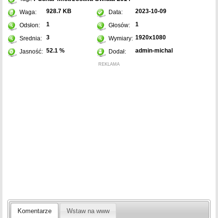
928.7 KB
2023-10-09
Waga:
Data:
1
1
Odsłon:
Głosów:
3
1920x1080
Srednia:
Wymiary:
52.1 %
admin-michal
Jasność:
Dodał:
REKLAMA
Komentarze
Wstaw na www