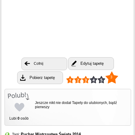
Edytuj tapetę
Cofnij
3
Pobierz tapetę
Jeszcze nikt nie dodał Tapety do ulubionych, bądź
pierwszy
Lubi
0
osób
Puchar
Mistrzostwa Świata
2014
Tagi: