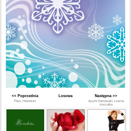
<< Poprzednia
Losowa
Następna >>
Piwo, Heineken
Ayumi Hamasaki, czarna
koszulka