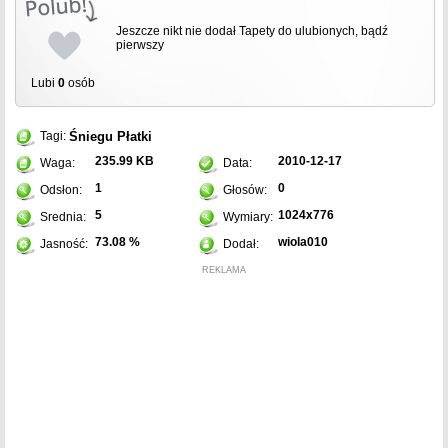
Jeszcze nikt nie dodał Tapety do ulubionych, bądź
pierwszy
Lubi
0
osób
Śniegu
Płatki
Tagi:
235.99 KB
2010-12-17
Waga:
Data:
1
0
Odsłon:
Głosów:
5
1024x776
Srednia:
Wymiary:
73.08 %
wiola010
Jasność:
Dodał:
REKLAMA