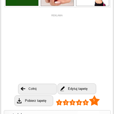
REKLAMA
Edytuj tapetę
Cofnij
5
Pobierz tapetę