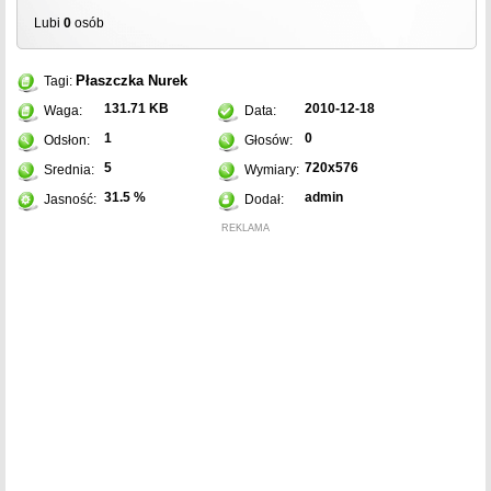
Lubi
0
osób
Płaszczka
Nurek
Tagi:
131.71 KB
2010-12-18
Waga:
Data:
1
0
Odsłon:
Głosów:
5
720x576
Srednia:
Wymiary:
31.5 %
admin
Jasność:
Dodał:
REKLAMA