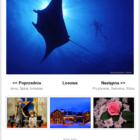
<< Poprzednia
Losowa
Następna >>
okno, Spiral, fortepian
Przybranie, Samotna, Róża
REKLAMA