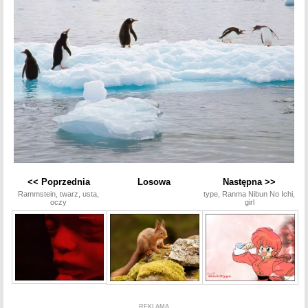
<< Poprzednia
Losowa
Następna >>
Rammstein, twarz, usta,
type, Ranma Nibun No Ichi,
oczy
girl
REKLAMA