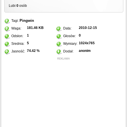
Lubi
0
osób
Pingwin
Tagi:
181.46 KB
2010-12-15
Waga:
Data:
1
0
Odsłon:
Głosów:
5
1024x765
Srednia:
Wymiary:
74.42 %
anonim
Jasność:
Dodał:
REKLAMA