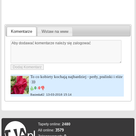
Komentarze
Wstaw na www
To co kobiety kochają najbardziej - perły, pralinki i róże
:)))
0
0
/
Basienka62
13-03-2016 15:14
Tapety online:
2480
3579
All online: