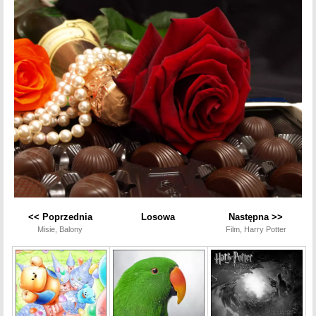
<< Poprzednia
Losowa
Następna >>
Misie, Balony
Film, Harry Potter