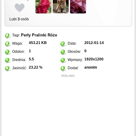
Lubi
3
osób
Perły
Pralinki
Róże
Tagi:
453.21 KB
2012-01-14
Waga:
Data:
1
0
Odsłon:
Głosów:
5.5
1920x1200
Srednia:
Wymiary:
23.22 %
anonim
Jasność:
Dodał:
REKLAMA