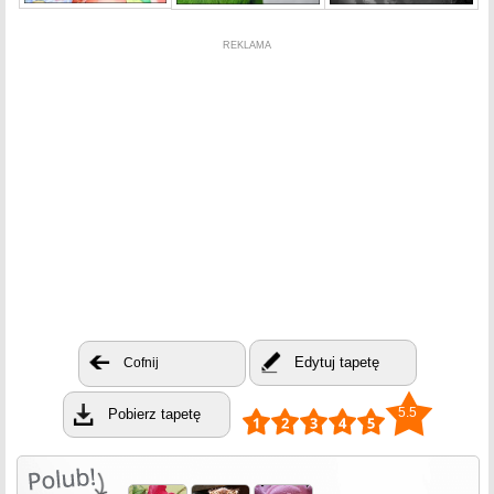
REKLAMA
Edytuj tapetę
Cofnij
5.5
Pobierz tapetę