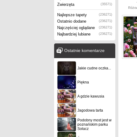
Zwierzęta
(35571)
Różow
Najlepsze tapety
(236271)
Ostatnio dodane
(236271)
Najczęściej oglądane
(236271)
Najbardziej lubiane
(236271)
Ostatnie komentarze
Jakie cudne oczka...
Piękna
A gdzie kawusia
Jagodowa tarta
Podobny most jest w
poznańskim parku
Sołacz