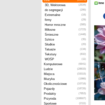
Inne
Inne
3D, Wektorowa
(2534)
do segregacji
(295)
Extremalne
(16)
firmy
(29)
Horror mroczne
(585)
Miłosne
(1723)
Śmieszne
(1448)
Szkice
(35)
Słodkie
(20)
Tatuaże
(134)
Tekstury
(832)
WOŚP
(11)
Komputerowe
(6641)
Ludzie
(28833)
Miejsca
(33315)
Muzyka
(1986)
Okolicznościowe
(10716)
Pojazdy
(18726)
Produkty
(7853)
Przyroda
(108607)
Sportowe
(2111)