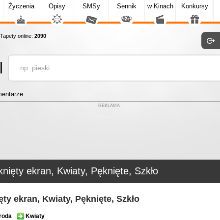
Życzenia
Opisy
SMSy
Sennik
w Kinach
Konkursy
apety online:
2090
entarze
REKLAMA
nięty ekran, Kwiaty, Pęknięte, Szkło
ęty ekran, Kwiaty, Pęknięte, Szkło
roda
Kwiaty