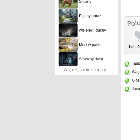
Śliczny
Piękny obraz
wisielec i duchy
Most w parku
Lubi
0
Straszny dwór
Tagi
Więcej komentarzy..
Wag
Głos
Jasn