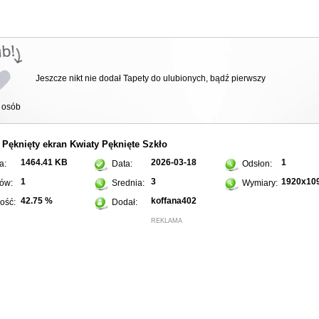
Jeszcze nikt nie dodał Tapety do ulubionych, bądź pierwszy
osób
Pęknięty ekran
Kwiaty
Pęknięte
Szkło
:
1464.41 KB
2026-03-18
1
a:
Data:
Odsłon:
1
3
1920x10
ów:
Srednia:
Wymiary:
42.75 %
koffana402
ość:
Dodał:
REKLAMA