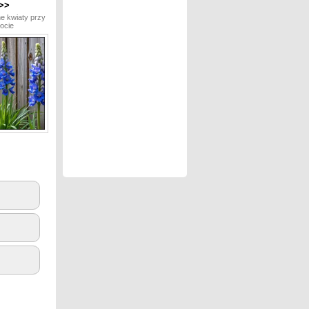
>>
ne kwiaty przy
ocie
3