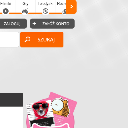
Filmiki
Gry
Teledyski
Rozmówki
Społecz.
Puzzle
Fo