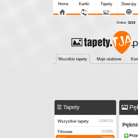
Home
Kartki
Tapety
Dowcipy
Online:
3219
T
Wszstkie tapety
Moje ulubione
Kom
Pęk
Tapety
Wszystkie tapety
(236271)
Pękni
Filmowe
(13330)
Przy
(19475)