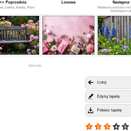
<< Poprzednia
Losowa
Następna 
e, Ławka, Kwiaty, Róże
Niebieska ostróżka i in
drewnianym pł
REKLAMA
Cofnij
Edytuj tapetę
Pobierz tapetę