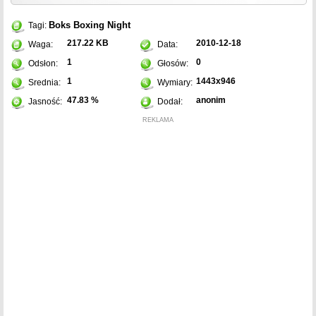
Boks
Boxing Night
Tagi:
217.22 KB
2010-12-18
Waga:
Data:
1
0
Odsłon:
Głosów:
1
1443x946
Srednia:
Wymiary:
47.83 %
anonim
Jasność:
Dodał:
REKLAMA