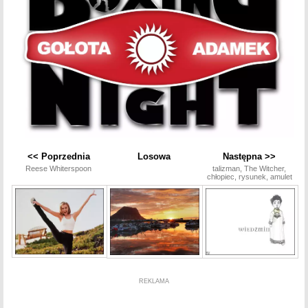
<< Poprzednia
Losowa
Następna >>
Reese Whiterspoon
talizman, The Witcher,
chłopiec, rysunek, amulet
REKLAMA