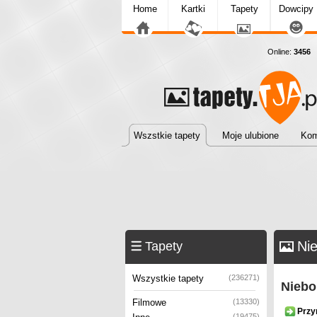
Home
Kartki
Tapety
Dowcipy
Online:
3456
T
Wszstkie tapety
Moje ulubione
Kom
Ni
Tapety
Wszystkie tapety
(236271)
Niebo
Filmowe
(13330)
Przy
(19475)