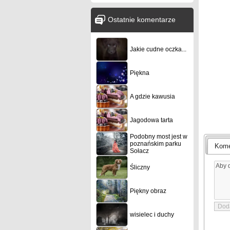
Ostatnie komentarze
Jakie cudne oczka...
Piękna
A gdzie kawusia
Jagodowa tarta
Podobny most jest w
poznańskim parku
Kome
Sołacz
Śliczny
Piękny obraz
wisielec i duchy