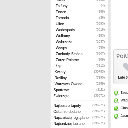
Tajfuny
(4)
Tęcze
(288)
Tornada
(36)
Ulice
(3593)
Wodospady
(3018)
Wulkany
(183)
Wybrzeża
(1037)
Wyspy
(550)
Zachody Słońca
(6807)
Zorze Polarne
(209)
Łąki
(3212)
Kwiaty
(30783)
Lubi
0
Rośliny
(7190)
Warzywa Owoce
(2259)
Sportowe
(2111)
Tagi
Zwierzęta
(35571)
Wag
Najlepsze tapety
(236271)
Głos
Ostatnio dodane
(236271)
Jasn
Najczęściej oglądane
(236271)
Najbardziej lubiane
(236271)