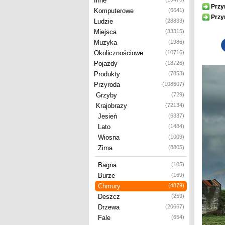
Inne
Przy
Komputerowe
(6641)
Przy
Ludzie
(28833)
Miejsca
(33315)
Muzyka
(1986)
Okolicznościowe
(10716)
Pojazdy
(18726)
Produkty
(7853)
Przyroda
(108607)
Grzyby
(729)
Krajobrazy
(72134)
Jesień
(6337)
Lato
(1484)
Wiosna
(1009)
Zima
(8805)
Bagna
(105)
Burze
(169)
Chmury
(4879)
Deszcz
(259)
Drzewa
(20667)
Fale
(654)