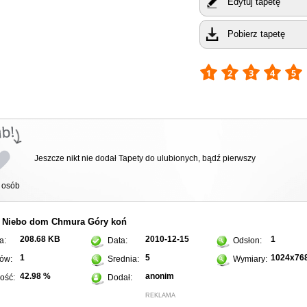
Edytuj tapetę
Pobierz tapetę
Jeszcze nikt nie dodał Tapety do ulubionych, bądź pierwszy
osób
Niebo
dom
Chmura
Góry
koń
:
208.68 KB
2010-12-15
1
a:
Data:
Odsłon:
1
5
1024x76
ów:
Srednia:
Wymiary:
42.98 %
anonim
ość:
Dodał:
REKLAMA