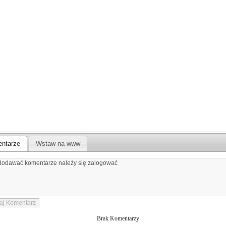
ntarze
Wstaw na www
Brak Komentarzy