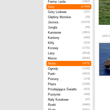
Farmy i pola
(1962)
Góry
(17494)
Góry Lodowe
(157)
Głębiny Morskie
(26)
Jeziora
(11515)
Jungla
(89)
Kamienie
(2801)
USS Ca
Kaniony
(590)
Klify
(324)
Krzewy
(1731)
Lasy
(9018)
Morze
(8540)
Niebo
(1271)
Ogrody
(1342)
Parki
(4622)
Pioruny
(178)
Plaże
(2298)
Przebijające Światło
(922)
Pustynie
(406)
Rafy Koralowe
(97)
Rzeki
(9460)
Skały
(6051)