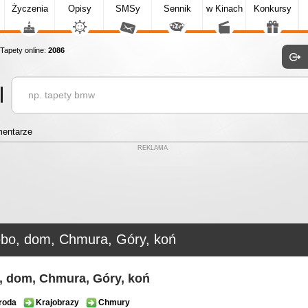
Życzenia
Opisy
SMSy
Sennik
w Kinach
Konkursy
apety online:
2086
entarze
REKLAMA
ebo, dom, Chmura, Góry, koń
, dom, Chmura, Góry, koń
roda
Krajobrazy
Chmury