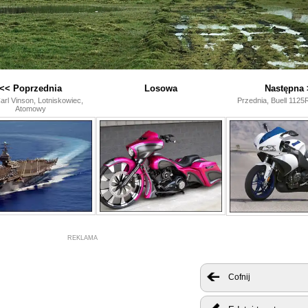
<< Poprzednia
Losowa
Następna 
rl Vinson, Lotniskowiec,
Przednia, Buell 112
Atomowy
REKLAMA
Cofnij