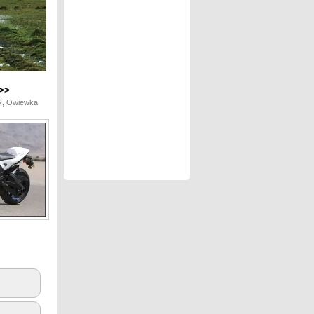
>>
5R, Owiewka