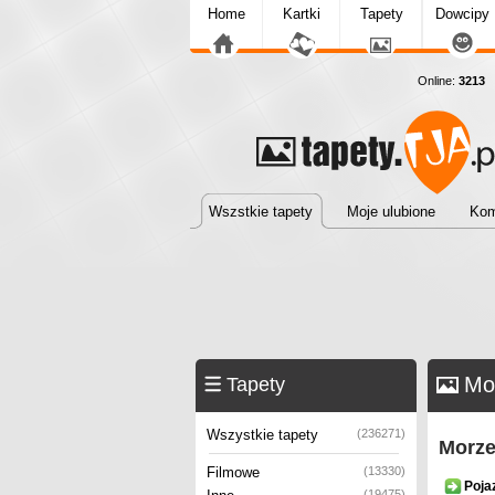
Home
Kartki
Tapety
Dowcipy
Online:
3213
T
Wszstkie tapety
Moje ulubione
Kom
Mo
Tapety
Wszystkie tapety
(236271)
Morze
Filmowe
(13330)
Poja
(19475)