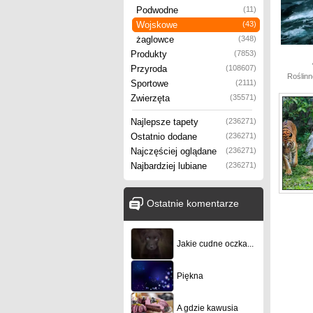
Podwodne
(11)
Wojskowe
(43)
żaglowce
(348)
Produkty
(7853)
Przyroda
(108607)
Roślinn
Sportowe
(2111)
Zwierzęta
(35571)
Najlepsze tapety
(236271)
Ostatnio dodane
(236271)
Najczęściej oglądane
(236271)
Najbardziej lubiane
(236271)
Ostatnie komentarze
Jakie cudne oczka...
Piękna
A gdzie kawusia