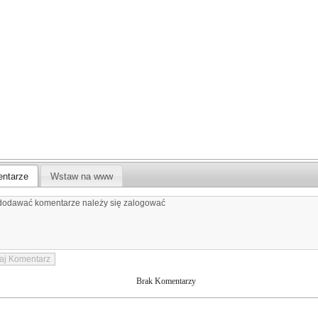
ntarze
Wstaw na www
Brak Komentarzy