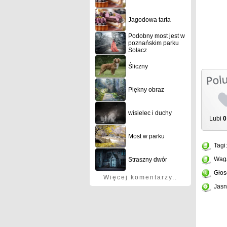
Jagodowa tarta
Podobny most jest w
poznańskim parku
Sołacz
Śliczny
Piękny obraz
wisielec i duchy
Lubi
0
Most w parku
Tagi
Wag
Straszny dwór
Głos
Więcej komentarzy..
Jasn