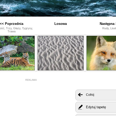
<< Poprzednia
Losowa
Następna 
ość, Trzy, Głazy, Tygrysy,
Rudy, Lise
Trawa
REKLAMA
Cofnij
Edytuj tapetę