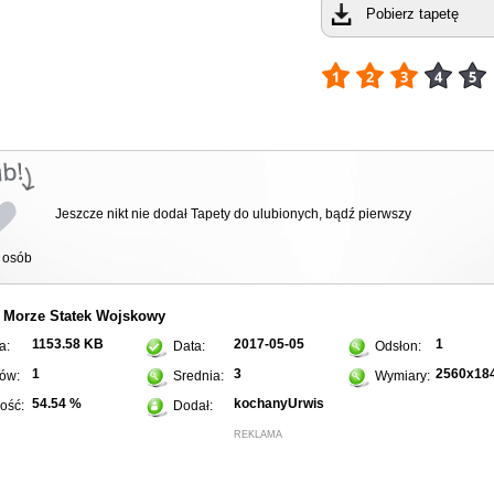
Pobierz tapetę
Jeszcze nikt nie dodał Tapety do ulubionych, bądź pierwszy
osób
Morze
Statek
Wojskowy
:
1153.58 KB
2017-05-05
1
a:
Data:
Odsłon:
1
3
2560x18
ów:
Srednia:
Wymiary:
54.54 %
kochanyUrwis
ość:
Dodał:
REKLAMA