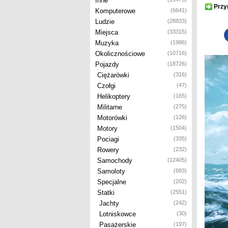
Inne
Przy
Komputerowe
(6641)
Ludzie
(28833)
Miejsca
(33315)
Muzyka
(1986)
Okolicznościowe
(10716)
Pojazdy
(18726)
Ciężarówki
(316)
Czołgi
(47)
Helikoptery
(165)
Militarne
(275)
Motorówki
(126)
Motory
(1504)
Pociagi
(335)
Rowery
(232)
Samochody
(12405)
Samoloty
(683)
Specjalne
(202)
Statki
(2551)
Jachty
(242)
Lotniskowce
(30)
Pasażerskie
(197)