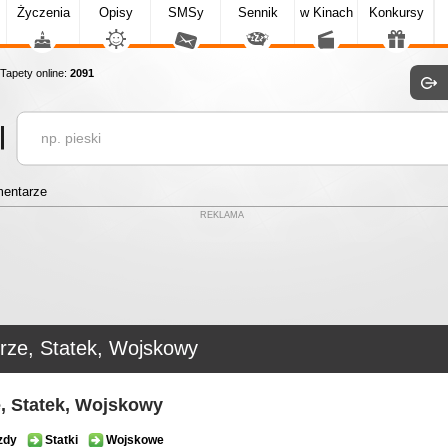
Życzenia
Opisy
SMSy
Sennik
w Kinach
Konkursy
apety online:
2091
entarze
REKLAMA
rze, Statek, Wojskowy
, Statek, Wojskowy
zdy
Statki
Wojskowe