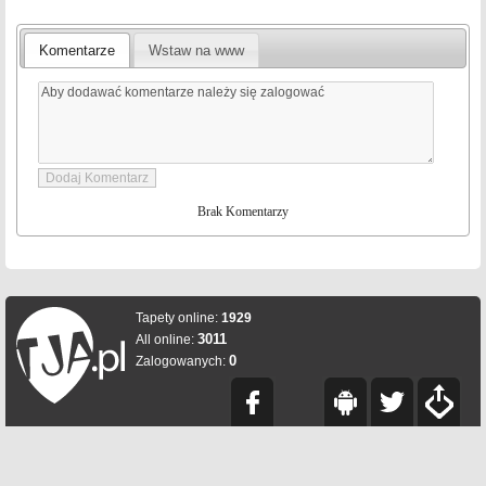
Komentarze
Wstaw na www
Brak Komentarzy
Tapety online:
1929
3011
All online:
0
Zalogowanych: