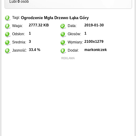
Lubi
0
osób
Ogrodzenie
Mgła
Drzewo
Łąka
Góry
Tagi:
2777.32 KB
2019-01-30
Waga:
Data:
1
1
Odsłon:
Głosów:
3
2100x1279
Srednia:
Wymiary:
33.4 %
markoniczek
Jasność:
Dodał:
REKLAMA