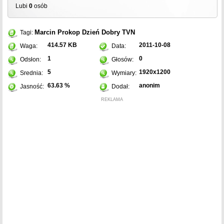
Lubi
0
osób
Marcin Prokop
Dzień Dobry TVN
Tagi:
414.57 KB
2011-10-08
Waga:
Data:
1
0
Odsłon:
Głosów:
5
1920x1200
Srednia:
Wymiary:
63.63 %
anonim
Jasność:
Dodał:
REKLAMA